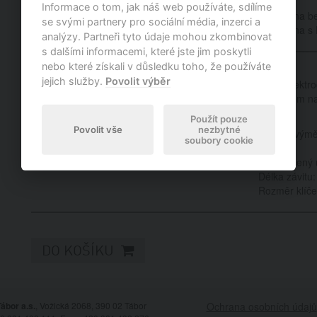
Objednací kód: 2162
Informace o tom, jak náš web používáte, sdílíme
Vaše cena b
se svými partnery pro sociální média, inzerci a
Vaše cena s
analýzy. Partneři tyto údaje mohou zkombinovat
s dalšími informacemi, které jste jim poskytli
nebo které získali v důsledku toho, že používáte
jejich služby.
Povolit výběr
Jednoelektro
kontaktem na
výměny.
Použít pouze
Povolit vše
nezbytné
Interval vým
soubory cookie
Závit:
Doporučený 
Délka závitu:
Rozměr klíče
DO KOŠÍKU
ábor a.s.
, Vožická 2068, 390 02 Tábor
Ochrana osobních údajů