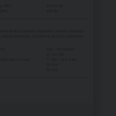
ez DPH:
314.05 Kč
 DPH:
380 Kč
dová širokorozsahová zapalovací svíčka s iridiovým
 střední elektrodě, s extrémně dlouhým intervalem
ěny:
max. 100.000 km
M 12x1,25
utahovací moment:
17 Nm / 12.5 ft.lbs
28 mm
:
16 mm