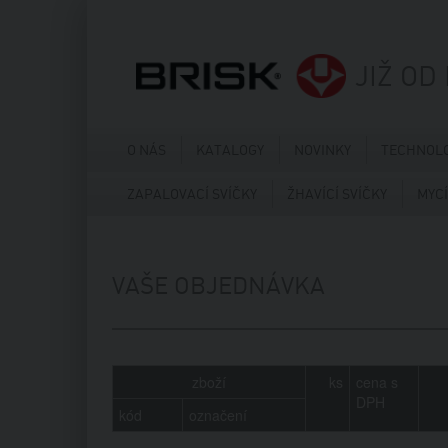
JIŽ OD
O NÁS
KATALOGY
NOVINKY
TECHNOLO
ZAPALOVACÍ SVÍČKY
ŽHAVÍCÍ SVÍČKY
MYCÍ
VAŠE OBJEDNÁVKA
zboží
ks
cena s
DPH
kód
označení