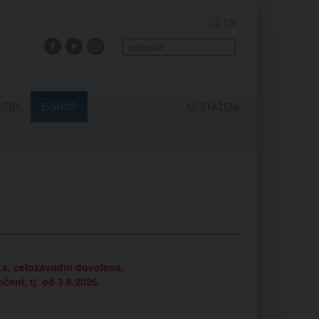
CZ
EN
FACEBOOK
YOUTUBE
INSTAGRAM
UŽBY
E-SHOP
KE STAŽENÍ
.s. celozávodní dovolená.
ní, tj. od 3.8.2026.