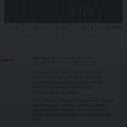
rozm
na zakázku
el
e
k
t
r
o
d
o
á
v
z
d
ál
e
n
o
s
v
t
těsnění
interval
typ1
typ2
typ3
kód
A-line 6
6
LR17YCY
0020
0,75
P
max. 45.000 km
BRISK Tábor a.s.
, Vožická 2068, 390 02 Tábor
Tel.: +420 381 492 111, Fax: +420 381 492 276
Společnost Brisk Tábor a.s. zřídila systém pro
oznamování protiprávních jednání. Informace
o způsobech oznamování a vstup do vnitřního
oznamovacího systému naleznete
ZDE
.
Ochrana osobních údajů
Podle zákona o evidenci tržeb je prodávající povinen
vystavit kupujícímu účtenku. Zároveň je povinen
zaevidovat přijatou tržbu u správce daně online, v
případě technického výpadku pak nejpozději do 48
hodin.