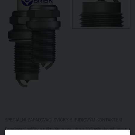
SPECIÁLNÍ ZAPALOVACÍ SVÍČKY S IRIDIOVÝM KONTAKTEM
Zapalovací svíčky s nákružkem pouzdra a iridiovým kontaktem na
střední elektrodě. Vhodné pro přeplňované závodní motory.